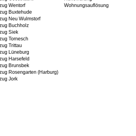
ug Wentorf
Wohnungsauflösung
ug Buxtehude
ug Neu Wulmstorf
ug Buchholz
ug Siek
ug Tornesch
ug Trittau
ug Lüneburg
ug Harsefeld
ug Brunsbek
ug Rosengarten (Harburg)
ug Jork