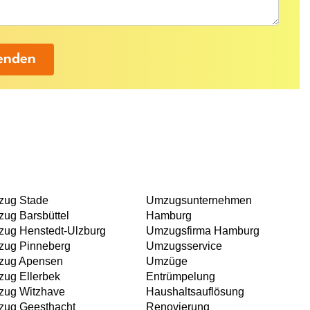
enden
ug Stade
Umzugsunternehmen
ug Barsbüttel
Hamburg
ug Henstedt-Ulzburg
Umzugsfirma Hamburg
ug Pinneberg
Umzugsservice
zug Apensen
Umzüge
ug Ellerbek
Entrümpelung
ug Witzhave
Haushaltsauflösung
ug Geesthacht
Renovierung